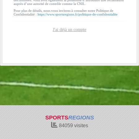
auprès d’une autorité de contrôle comme la CNIL.
Pour plus de détails, nous vous invitons à consulter notre Politique de
Confidentialité :
https://www.sportsregions.fr/politique-de-confidentialite
J'ai déjà un compte
SPORTS
REGIONS
84059
visites