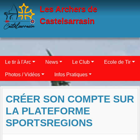
Panneau de gestion des cookies
Les Archers de
Castelsarrasin
Le tir à l'Arc
News
Le Club
Ecole de Tir
Photos / Vidéos
Infos Pratiques
CRÉER SON COMPTE SUR
LA PLATEFORME
SPORTSREGIONS