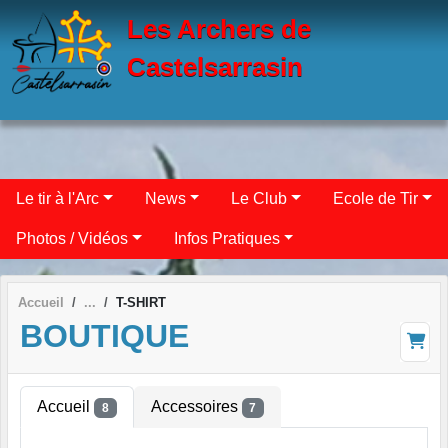
Panneau de gestion des cookies
Les Archers de
Castelsarrasin
Le tir à l'Arc
News
Le Club
Ecole de Tir
Photos / Vidéos
Infos Pratiques
Accueil
T-SHIRT
BOUTIQUE
Accueil
Accessoires
8
7