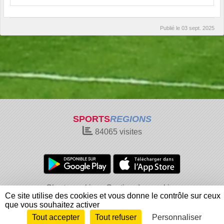
Publié le
03 sept. 2025
SPORTS
REGIONS
84065
visites
Charte cookies
Gestion des cookies
Ce site utilise des cookies et vous donne le contrôle sur ceux
Informations légales
Signaler un contenu inapproprié
que vous souhaitez activer
Tout accepter
Tout refuser
Personnaliser
Envie de participer ?
Connexion